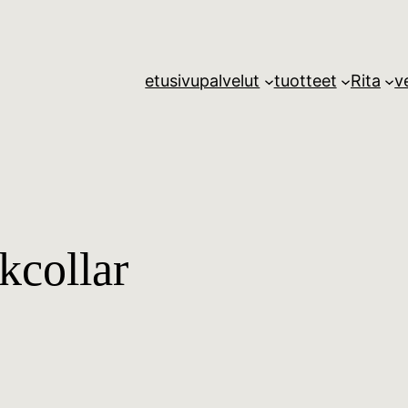
etusivu
palvelut
tuotteet
Rita
v
kcollar